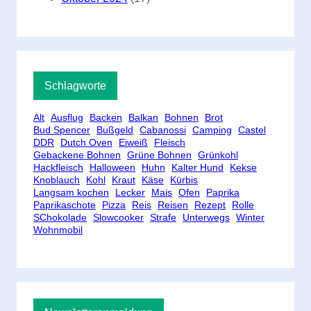
Schlagworte
Alt
Ausflug
Backen
Balkan
Bohnen
Brot
Bud Spencer
Bußgeld
Cabanossi
Camping
Castel
DDR
Dutch Oven
Eiweiß
Fleisch
Gebackene Bohnen
Grüne Bohnen
Grünkohl
Hackfleisch
Halloween
Huhn
Kalter Hund
Kekse
Knoblauch
Kohl
Kraut
Käse
Kürbis
Langsam kochen
Lecker
Mais
Ofen
Paprika
Paprikaschote
Pizza
Reis
Reisen
Rezept
Rolle
SChokolade
Slowcooker
Strafe
Unterwegs
Winter
Wohnmobil