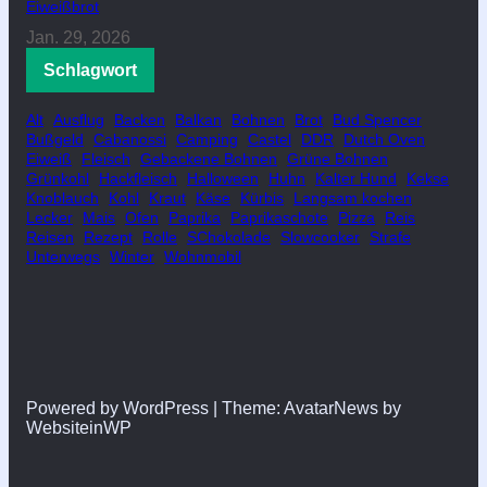
Eiweißbrot
Jan. 29, 2026
Schlagwort
Alt
Ausflug
Backen
Balkan
Bohnen
Brot
Bud Spencer
Bußgeld
Cabanossi
Camping
Castel
DDR
Dutch Oven
Eiweiß
Fleisch
Gebackene Bohnen
Grüne Bohnen
Grünkohl
Hackfleisch
Halloween
Huhn
Kalter Hund
Kekse
Knoblauch
Kohl
Kraut
Käse
Kürbis
Langsam kochen
Lecker
Mais
Ofen
Paprika
Paprikaschote
Pizza
Reis
Reisen
Rezept
Rolle
SChokolade
Slowcooker
Strafe
Unterwegs
Winter
Wohnmobil
Powered by WordPress | Theme: AvatarNews by
WebsiteinWP