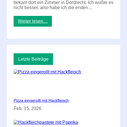
bekam dort ein Zimmer in Dordrecht. Ich wußte es
nicht besser, also habe ich die ersten…
:
Weiter lesen…
S
t
ä
d
t
e
t
Letzte Beiträge
r
i
p
D
o
r
d
r
Pizza eingerollt mit Hackfleisch
e
c
Feb. 15, 2026
h
t